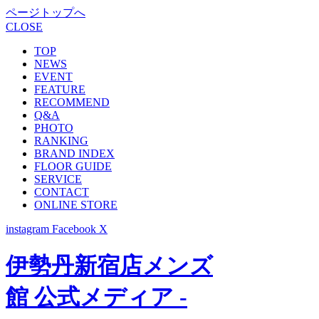
ページトップへ
CLOSE
TOP
NEWS
EVENT
FEATURE
RECOMMEND
Q&A
PHOTO
RANKING
BRAND INDEX
FLOOR GUIDE
SERVICE
CONTACT
ONLINE STORE
instagram
Facebook
X
伊勢丹新宿店メンズ
館 公式メディア -