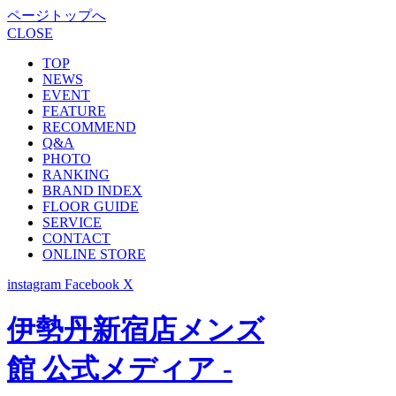
ページトップへ
CLOSE
TOP
NEWS
EVENT
FEATURE
RECOMMEND
Q&A
PHOTO
RANKING
BRAND INDEX
FLOOR GUIDE
SERVICE
CONTACT
ONLINE STORE
instagram
Facebook
X
伊勢丹新宿店メンズ
館 公式メディア -