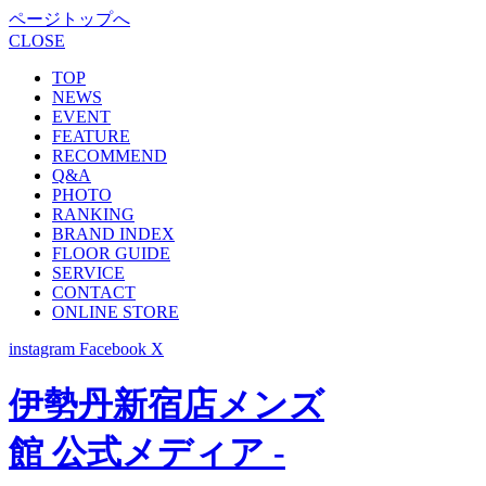
ページトップへ
CLOSE
TOP
NEWS
EVENT
FEATURE
RECOMMEND
Q&A
PHOTO
RANKING
BRAND INDEX
FLOOR GUIDE
SERVICE
CONTACT
ONLINE STORE
instagram
Facebook
X
伊勢丹新宿店メンズ
館 公式メディア -