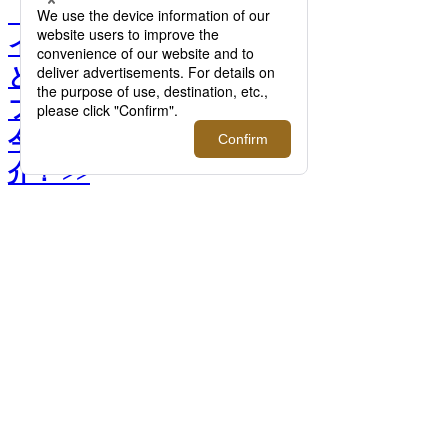
【特集】“JUST WANT”サ
イドゴア・チャッカ―な
ど、洗練された大人のライ
フシーンを演出してくれる
今年買うべきブーツをご紹
介！ >>
前へ
次へ