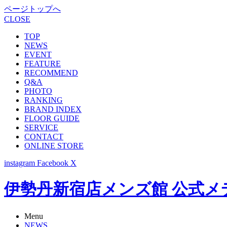
ページトップへ
CLOSE
TOP
NEWS
EVENT
FEATURE
RECOMMEND
Q&A
PHOTO
RANKING
BRAND INDEX
FLOOR GUIDE
SERVICE
CONTACT
ONLINE STORE
instagram
Facebook
X
伊勢丹新宿店メンズ館 公式メディア -
Menu
NEWS