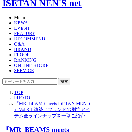
ISETAN NEN'S net
Menu
NEWS
EVENT
FEATURE
RECOMMEND
Q&A
BRAND
FLOOR
RANKING
ONLINE STORE
SERVICE
検索
TOP
PHOTO
『MR_BEAMS meets ISETAN MEN'S
』Vol.3｜総勢14ブランドの別注アイ
テム全ラインナップを一挙ご紹介
『MR_BEAMS meets