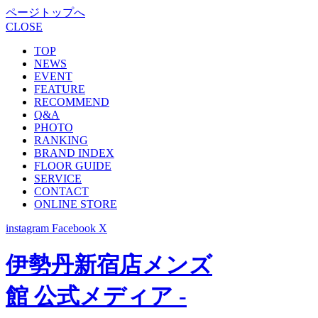
ページトップへ
CLOSE
TOP
NEWS
EVENT
FEATURE
RECOMMEND
Q&A
PHOTO
RANKING
BRAND INDEX
FLOOR GUIDE
SERVICE
CONTACT
ONLINE STORE
instagram
Facebook
X
伊勢丹新宿店メンズ
館 公式メディア -