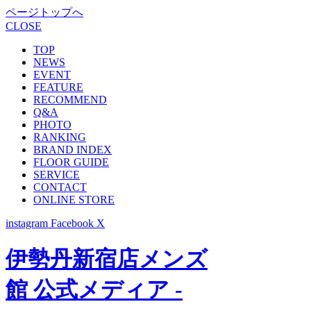
ページトップへ
CLOSE
TOP
NEWS
EVENT
FEATURE
RECOMMEND
Q&A
PHOTO
RANKING
BRAND INDEX
FLOOR GUIDE
SERVICE
CONTACT
ONLINE STORE
instagram
Facebook
X
伊勢丹新宿店メンズ
館 公式メディア -