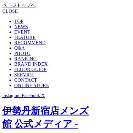
ページトップへ
CLOSE
TOP
NEWS
EVENT
FEATURE
RECOMMEND
Q&A
PHOTO
RANKING
BRAND INDEX
FLOOR GUIDE
SERVICE
CONTACT
ONLINE STORE
instagram
Facebook
X
伊勢丹新宿店メンズ
館 公式メディア -