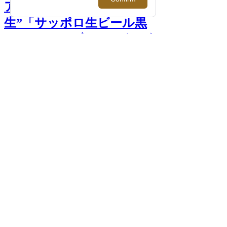
アニキ待望の“大人の☆
生”「サッポロ生ビール黒
ラベル」とも初コラボ！ 春
夏アイテムが揃った「アニ
ショップ3」がメンズ館に
登場 >>
前へ
PHOTO >