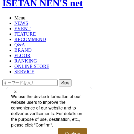
ISETAN NEN'S net
Menu
NEWS
EVENT
FEATURE
RECOMMEND
Q&A
BRAND
FLOOR
RANKING
ONLINE STORE
SERVICE
検索
TOP
PHOTO
アニキ待望の“大人の☆生”「サッポ
ロ生ビール黒ラベル」とも初コラ
ボ！ 春夏アイテムが揃った「アニシ
ョップ3」がメンズ館に登場