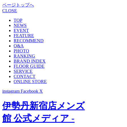
ページトップへ
CLOSE
TOP
NEWS
EVENT
FEATURE
RECOMMEND
Q&A
PHOTO
RANKING
BRAND INDEX
FLOOR GUIDE
SERVICE
CONTACT
ONLINE STORE
instagram
Facebook
X
伊勢丹新宿店メンズ
館 公式メディア -