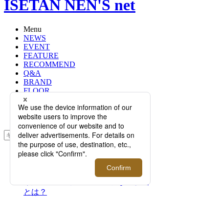
ISETAN NEN'S net
Menu
NEWS
EVENT
FEATURE
RECOMMEND
Q&A
BRAND
FLOOR
RANKING
ONLINE STORE
SERVICE
検索
TOP
PHOTO
メンズの定番財布「長財布・二つ折
り財布・ミニ財布」の上手な選び方
とは？
メンズの定番財布「長財