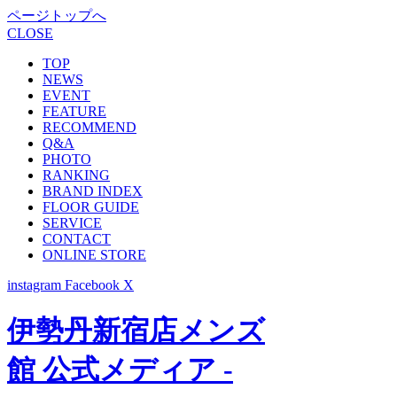
ページトップへ
CLOSE
TOP
NEWS
EVENT
FEATURE
RECOMMEND
Q&A
PHOTO
RANKING
BRAND INDEX
FLOOR GUIDE
SERVICE
CONTACT
ONLINE STORE
instagram
Facebook
X
伊勢丹新宿店メンズ
館 公式メディア -