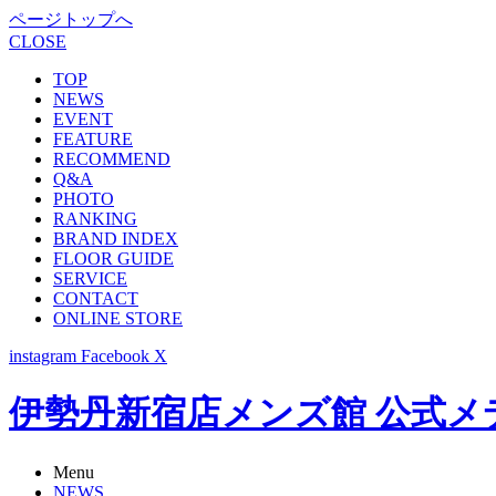
ページトップへ
CLOSE
TOP
NEWS
EVENT
FEATURE
RECOMMEND
Q&A
PHOTO
RANKING
BRAND INDEX
FLOOR GUIDE
SERVICE
CONTACT
ONLINE STORE
instagram
Facebook
X
伊勢丹新宿店メンズ館 公式メディア -
Menu
NEWS