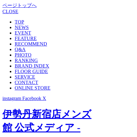
ページトップへ
CLOSE
TOP
NEWS
EVENT
FEATURE
RECOMMEND
Q&A
PHOTO
RANKING
BRAND INDEX
FLOOR GUIDE
SERVICE
CONTACT
ONLINE STORE
instagram
Facebook
X
伊勢丹新宿店メンズ
館 公式メディア -