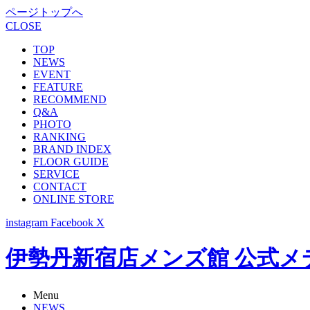
ページトップへ
CLOSE
TOP
NEWS
EVENT
FEATURE
RECOMMEND
Q&A
PHOTO
RANKING
BRAND INDEX
FLOOR GUIDE
SERVICE
CONTACT
ONLINE STORE
instagram
Facebook
X
伊勢丹新宿店メンズ館 公式メディア -
Menu
NEWS