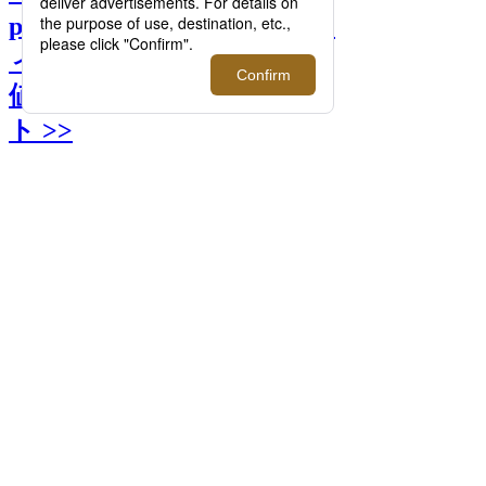
pellat-finet/ルシアン ペラフ
ィネ＞ラグジュアリーの価
値観を変えたカシミヤニッ
ト >>
前へ
次へ
【インタビュー】＜lucien pellat-finet/ルシ
アン ペラフィネ＞ラグジュアリーの価値
観を変えたカシミヤニット