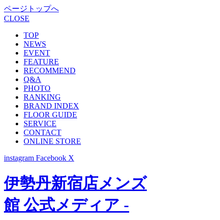
ページトップへ
CLOSE
TOP
NEWS
EVENT
FEATURE
RECOMMEND
Q&A
PHOTO
RANKING
BRAND INDEX
FLOOR GUIDE
SERVICE
CONTACT
ONLINE STORE
instagram
Facebook
X
伊勢丹新宿店メンズ
館 公式メディア -