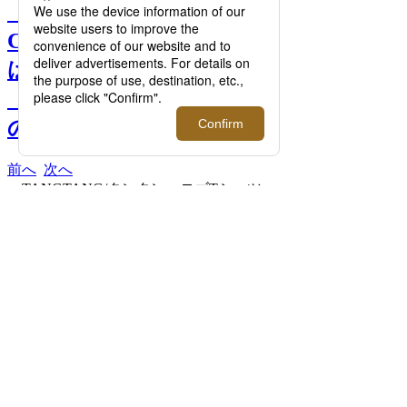
【vol.1 新宿：SPICY
CURRY 魯珈】｜ カレー
は“香りを食べるモノ”、
「天性のアイドルカレー」
の正体とは >>
前へ
次へ
＜TANGTANG/タンタン＞ロゴTシャツ
「Curry Tour」（WHITE・BLACK） 8,800
円