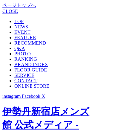
ページトップへ
CLOSE
TOP
NEWS
EVENT
FEATURE
RECOMMEND
Q&A
PHOTO
RANKING
BRAND INDEX
FLOOR GUIDE
SERVICE
CONTACT
ONLINE STORE
instagram
Facebook
X
伊勢丹新宿店メンズ
館 公式メディア -