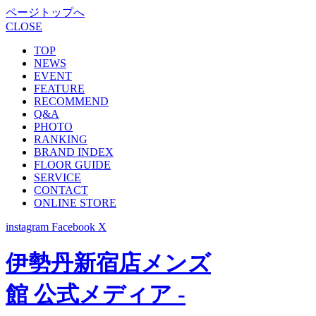
ページトップへ
CLOSE
TOP
NEWS
EVENT
FEATURE
RECOMMEND
Q&A
PHOTO
RANKING
BRAND INDEX
FLOOR GUIDE
SERVICE
CONTACT
ONLINE STORE
instagram
Facebook
X
伊勢丹新宿店メンズ
館 公式メディア -