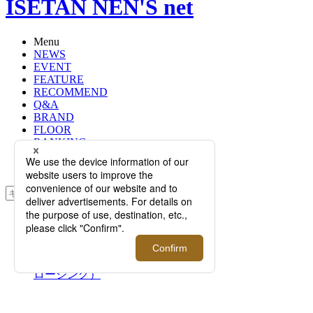
ISETAN NEN'S net
Menu
NEWS
EVENT
FEATURE
RECOMMEND
Q&A
BRAND
FLOOR
RANKING
ONLINE STORE
SERVICE
検索
TOP
PHOTO
ISETAN MEN'S SNAP｜谷口 雅樹
（メンズ館5階 メンズテーラードク
ロージング）
ISETAN MEN'S SNAP｜谷