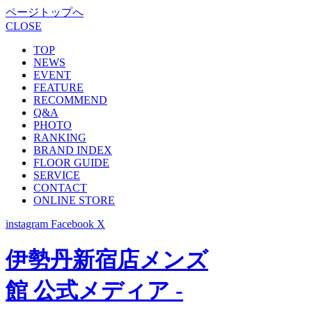
ページトップへ
CLOSE
TOP
NEWS
EVENT
FEATURE
RECOMMEND
Q&A
PHOTO
RANKING
BRAND INDEX
FLOOR GUIDE
SERVICE
CONTACT
ONLINE STORE
instagram
Facebook
X
伊勢丹新宿店メンズ
館 公式メディア -