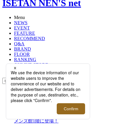
ISETAN NEN'S net
Menu
NEWS
EVENT
FEATURE
RECOMMEND
Q&A
BRAND
FLOOR
RANKING
ONLINE STORE
SERVICE
検索
TOP
PHOTO
＜コーチ＞｜アーカイブから着想さ
れたコレクション「the COACH
originals」のポップ アップ ストアが
メンズ館1階に登場！