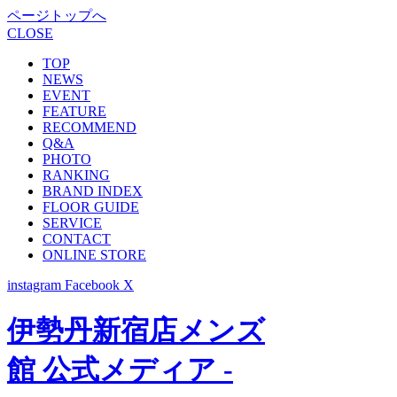
ページトップへ
CLOSE
TOP
NEWS
EVENT
FEATURE
RECOMMEND
Q&A
PHOTO
RANKING
BRAND INDEX
FLOOR GUIDE
SERVICE
CONTACT
ONLINE STORE
instagram
Facebook
X
伊勢丹新宿店メンズ
館 公式メディア -