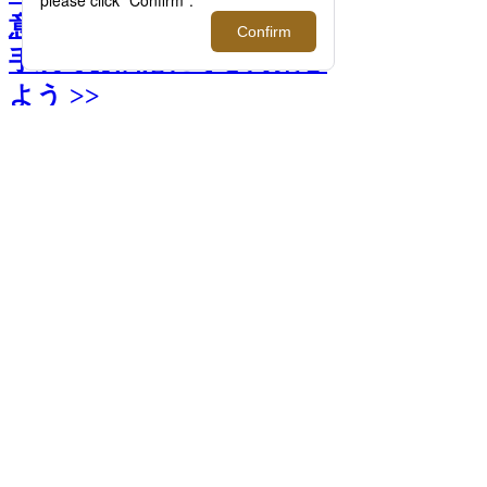
意！ストール・マフラー・
手袋でお洒落に寒さ対策し
よう >>
前へ
次へ
〈メルト〉ストール