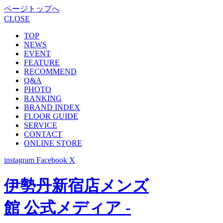
ページトップへ
CLOSE
TOP
NEWS
EVENT
FEATURE
RECOMMEND
Q&A
PHOTO
RANKING
BRAND INDEX
FLOOR GUIDE
SERVICE
CONTACT
ONLINE STORE
instagram
Facebook
X
伊勢丹新宿店メンズ
館 公式メディア -