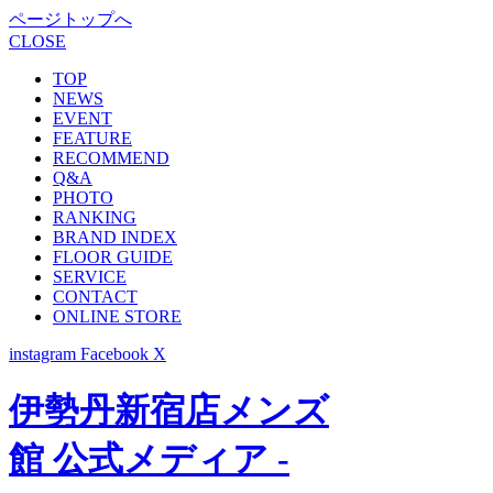
ページトップへ
CLOSE
TOP
NEWS
EVENT
FEATURE
RECOMMEND
Q&A
PHOTO
RANKING
BRAND INDEX
FLOOR GUIDE
SERVICE
CONTACT
ONLINE STORE
instagram
Facebook
X
伊勢丹新宿店メンズ
館 公式メディア -