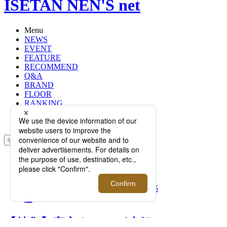
ISETAN NEN'S net
Menu
NEWS
EVENT
FEATURE
RECOMMEND
Q&A
BRAND
FLOOR
RANKING
ONLINE STORE
SERVICE
検索
TOP
PHOTO
【特集】宮永えいとが本気で選ぶ、
お家時間をトクベツにするアイテム5
選
【特集】宮永えいとが本気