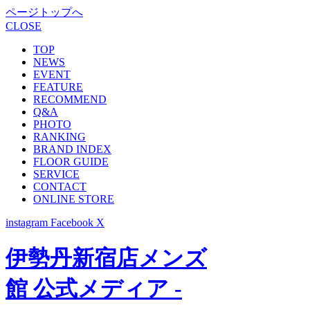
ページトップへ
CLOSE
TOP
NEWS
EVENT
FEATURE
RECOMMEND
Q&A
PHOTO
RANKING
BRAND INDEX
FLOOR GUIDE
SERVICE
CONTACT
ONLINE STORE
instagram
Facebook
X
伊勢丹新宿店メンズ
館 公式メディア -