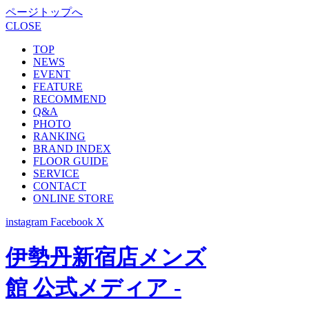
ページトップへ
CLOSE
TOP
NEWS
EVENT
FEATURE
RECOMMEND
Q&A
PHOTO
RANKING
BRAND INDEX
FLOOR GUIDE
SERVICE
CONTACT
ONLINE STORE
instagram
Facebook
X
伊勢丹新宿店メンズ
館 公式メディア -