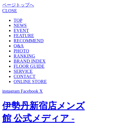
ページトップへ
CLOSE
TOP
NEWS
EVENT
FEATURE
RECOMMEND
Q&A
PHOTO
RANKING
BRAND INDEX
FLOOR GUIDE
SERVICE
CONTACT
ONLINE STORE
instagram
Facebook
X
伊勢丹新宿店メンズ
館 公式メディア -