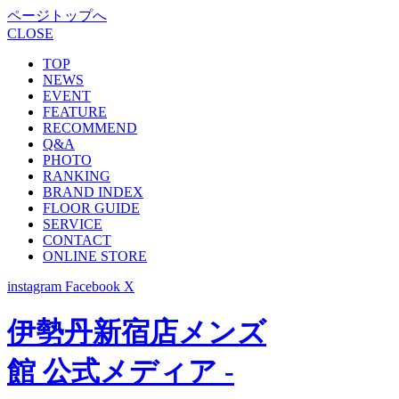
ページトップへ
CLOSE
TOP
NEWS
EVENT
FEATURE
RECOMMEND
Q&A
PHOTO
RANKING
BRAND INDEX
FLOOR GUIDE
SERVICE
CONTACT
ONLINE STORE
instagram
Facebook
X
伊勢丹新宿店メンズ
館 公式メディア -