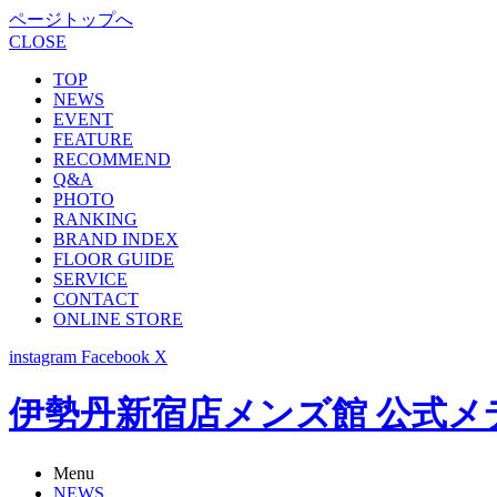
ページトップへ
CLOSE
TOP
NEWS
EVENT
FEATURE
RECOMMEND
Q&A
PHOTO
RANKING
BRAND INDEX
FLOOR GUIDE
SERVICE
CONTACT
ONLINE STORE
instagram
Facebook
X
伊勢丹新宿店メンズ館 公式メディア -
Menu
NEWS