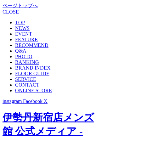
ページトップへ
CLOSE
TOP
NEWS
EVENT
FEATURE
RECOMMEND
Q&A
PHOTO
RANKING
BRAND INDEX
FLOOR GUIDE
SERVICE
CONTACT
ONLINE STORE
instagram
Facebook
X
伊勢丹新宿店メンズ
館 公式メディア -