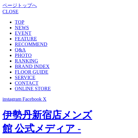
ページトップへ
CLOSE
TOP
NEWS
EVENT
FEATURE
RECOMMEND
Q&A
PHOTO
RANKING
BRAND INDEX
FLOOR GUIDE
SERVICE
CONTACT
ONLINE STORE
instagram
Facebook
X
伊勢丹新宿店メンズ
館 公式メディア -