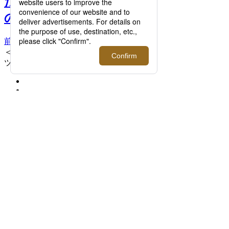
た、"新生7階"がわかる10
のコト >>
前へ
次へ
＜セオリー＞ ジャケット 66,000円、パン
ツ 35,200円 ※3月11日（水）発売開始