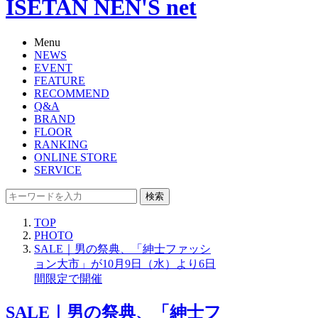
ISETAN NEN'S net
Menu
NEWS
EVENT
FEATURE
RECOMMEND
Q&A
BRAND
FLOOR
RANKING
ONLINE STORE
SERVICE
検索
TOP
PHOTO
SALE｜男の祭典、「紳士ファッシ
ョン大市」が10月9日（水）より6日
間限定で開催
SALE｜男の祭典、「紳士フ