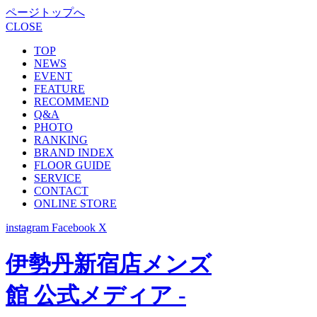
ページトップへ
CLOSE
TOP
NEWS
EVENT
FEATURE
RECOMMEND
Q&A
PHOTO
RANKING
BRAND INDEX
FLOOR GUIDE
SERVICE
CONTACT
ONLINE STORE
instagram
Facebook
X
伊勢丹新宿店メンズ
館 公式メディア -