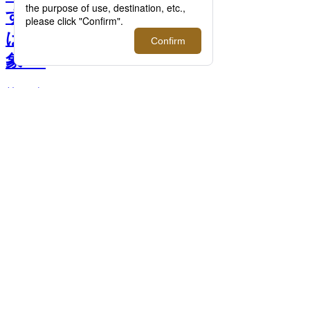
するなら、2019年の秋冬
は“ヘンリーネック”が好印
象 >>
前へ
次へ
＜シーサー＞ヘンリーネックTシャツ（長
袖） 13,000円+税 / ＜シーサー＞ヘンリー
ネックTシャツ（長袖）