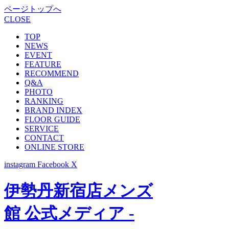
ページトップへ
CLOSE
TOP
NEWS
EVENT
FEATURE
RECOMMEND
Q&A
PHOTO
RANKING
BRAND INDEX
FLOOR GUIDE
SERVICE
CONTACT
ONLINE STORE
instagram
Facebook
X
伊勢丹新宿店メンズ
館 公式メディア -