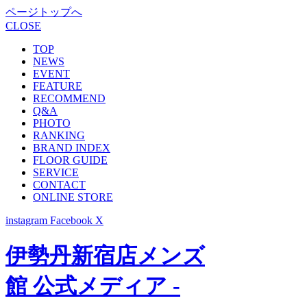
ページトップへ
CLOSE
TOP
NEWS
EVENT
FEATURE
RECOMMEND
Q&A
PHOTO
RANKING
BRAND INDEX
FLOOR GUIDE
SERVICE
CONTACT
ONLINE STORE
instagram
Facebook
X
伊勢丹新宿店メンズ
館 公式メディア -