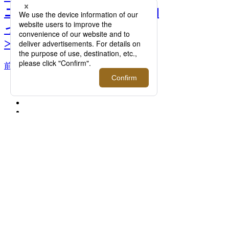
ニ財布」4選。使い勝手に拘
ったこの秋の一押しとは。
>>
前へ
次へ