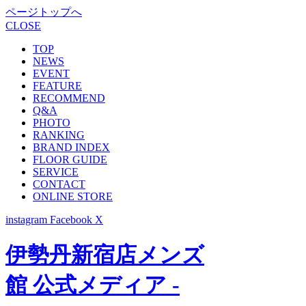
ページトップへ
CLOSE
TOP
NEWS
EVENT
FEATURE
RECOMMEND
Q&A
PHOTO
RANKING
BRAND INDEX
FLOOR GUIDE
SERVICE
CONTACT
ONLINE STORE
instagram
Facebook
X
伊勢丹新宿店メンズ
館 公式メディア -