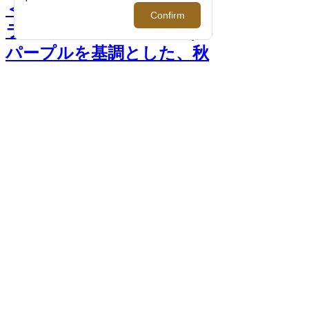
＜ニコライ バーグマン フ
ラワーズ ＆ デザイン＞｜
パープルを基調とした、秋
限定フラワーアレンジメン
トが登場。 >>
前へ
次へ
「プリザーブドフラワー ボックス アレン
ジメント」M 16,000円+税（15×15×9cm） /
＜ニコライ バーグマン フラワーズ ＆ デザ
イン＞