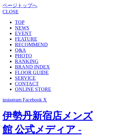
ページトップへ
CLOSE
TOP
NEWS
EVENT
FEATURE
RECOMMEND
Q&A
PHOTO
RANKING
BRAND INDEX
FLOOR GUIDE
SERVICE
CONTACT
ONLINE STORE
instagram
Facebook
X
伊勢丹新宿店メンズ
館 公式メディア -