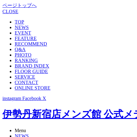
ページトップへ
CLOSE
TOP
NEWS
EVENT
FEATURE
RECOMMEND
Q&A
PHOTO
RANKING
BRAND INDEX
FLOOR GUIDE
SERVICE
CONTACT
ONLINE STORE
instagram
Facebook
X
伊勢丹新宿店メンズ館 公式メディア -
Menu
NEWS