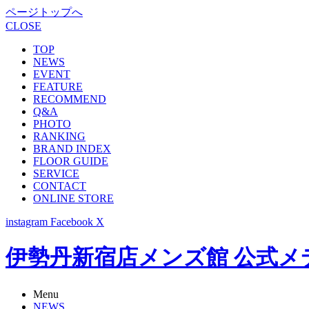
ページトップへ
CLOSE
TOP
NEWS
EVENT
FEATURE
RECOMMEND
Q&A
PHOTO
RANKING
BRAND INDEX
FLOOR GUIDE
SERVICE
CONTACT
ONLINE STORE
instagram
Facebook
X
伊勢丹新宿店メンズ館 公式メディア -
Menu
NEWS