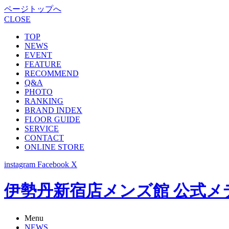
ページトップへ
CLOSE
TOP
NEWS
EVENT
FEATURE
RECOMMEND
Q&A
PHOTO
RANKING
BRAND INDEX
FLOOR GUIDE
SERVICE
CONTACT
ONLINE STORE
instagram
Facebook
X
伊勢丹新宿店メンズ館 公式メディア -
Menu
NEWS