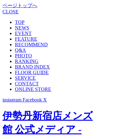
ページトップへ
CLOSE
TOP
NEWS
EVENT
FEATURE
RECOMMEND
Q&A
PHOTO
RANKING
BRAND INDEX
FLOOR GUIDE
SERVICE
CONTACT
ONLINE STORE
instagram
Facebook
X
伊勢丹新宿店メンズ
館 公式メディア -