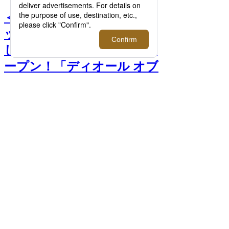
＜DIOR/ディオール＞｜バ
ッグ＆レザーグッズに特化
したメンズブティックがオ
ープン！「ディオール オブ
リーク」の伊勢丹新宿店限
定アイテムが登場 >>
前へ
次へ