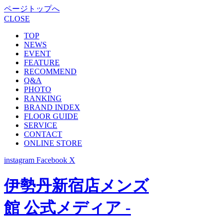
ページトップへ
CLOSE
TOP
NEWS
EVENT
FEATURE
RECOMMEND
Q&A
PHOTO
RANKING
BRAND INDEX
FLOOR GUIDE
SERVICE
CONTACT
ONLINE STORE
instagram
Facebook
X
伊勢丹新宿店メンズ
館 公式メディア -