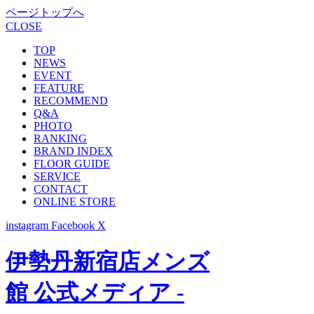
ページトップへ
CLOSE
TOP
NEWS
EVENT
FEATURE
RECOMMEND
Q&A
PHOTO
RANKING
BRAND INDEX
FLOOR GUIDE
SERVICE
CONTACT
ONLINE STORE
instagram
Facebook
X
伊勢丹新宿店メンズ
館 公式メディア -