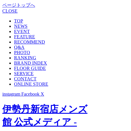
ページトップへ
CLOSE
TOP
NEWS
EVENT
FEATURE
RECOMMEND
Q&A
PHOTO
RANKING
BRAND INDEX
FLOOR GUIDE
SERVICE
CONTACT
ONLINE STORE
instagram
Facebook
X
伊勢丹新宿店メンズ
館 公式メディア -