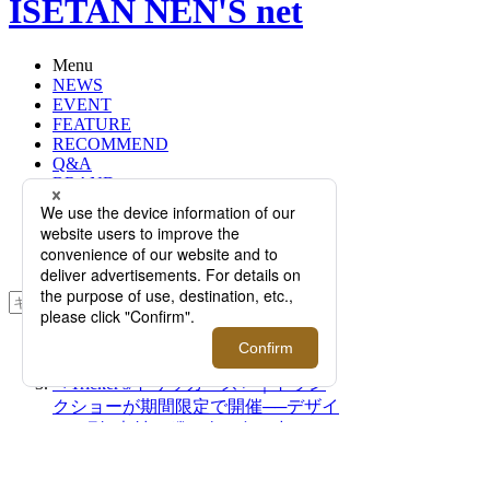
ISETAN NEN'S net
Menu
NEWS
EVENT
FEATURE
RECOMMEND
Q&A
BRAND
FLOOR
RANKING
ONLINE STORE
SERVICE
検索
TOP
PHOTO
＜Tricker's/トリッカーズ＞｜トラン
クショーが期間限定で開催──デザイ
ン10型×素材5種類×全20色の中から
特別な一足を！