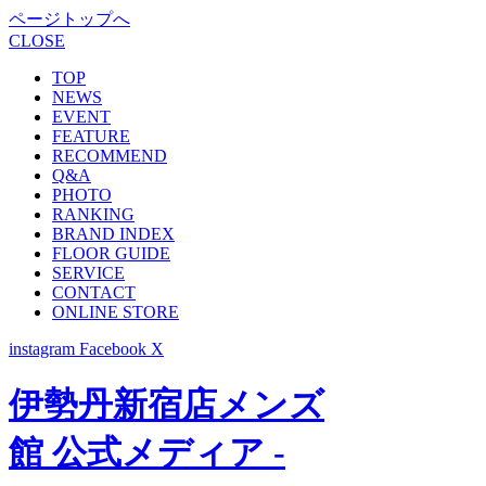
ページトップへ
CLOSE
TOP
NEWS
EVENT
FEATURE
RECOMMEND
Q&A
PHOTO
RANKING
BRAND INDEX
FLOOR GUIDE
SERVICE
CONTACT
ONLINE STORE
instagram
Facebook
X
伊勢丹新宿店メンズ
館 公式メディア -