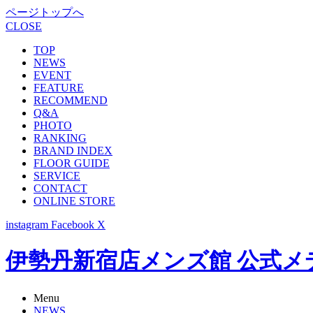
ページトップへ
CLOSE
TOP
NEWS
EVENT
FEATURE
RECOMMEND
Q&A
PHOTO
RANKING
BRAND INDEX
FLOOR GUIDE
SERVICE
CONTACT
ONLINE STORE
instagram
Facebook
X
伊勢丹新宿店メンズ館 公式メディア -
Menu
NEWS