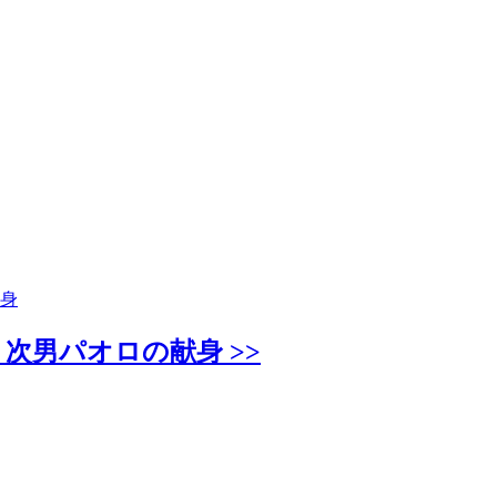
身
次男パオロの献身 >>