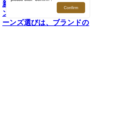
新しい季節を、新しいジー
ンズで──秋冬映えするジ
ーンズ選びは、ブランドの
想いの詰まった「定番モ
ノ」に再注目 >>
前へ
次へ