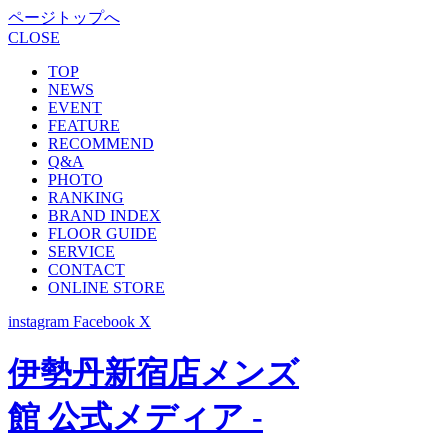
ページトップへ
CLOSE
TOP
NEWS
EVENT
FEATURE
RECOMMEND
Q&A
PHOTO
RANKING
BRAND INDEX
FLOOR GUIDE
SERVICE
CONTACT
ONLINE STORE
instagram
Facebook
X
伊勢丹新宿店メンズ
館 公式メディア -