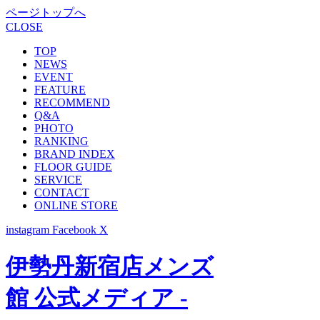
ページトップへ
CLOSE
TOP
NEWS
EVENT
FEATURE
RECOMMEND
Q&A
PHOTO
RANKING
BRAND INDEX
FLOOR GUIDE
SERVICE
CONTACT
ONLINE STORE
instagram
Facebook
X
伊勢丹新宿店メンズ
館 公式メディア -