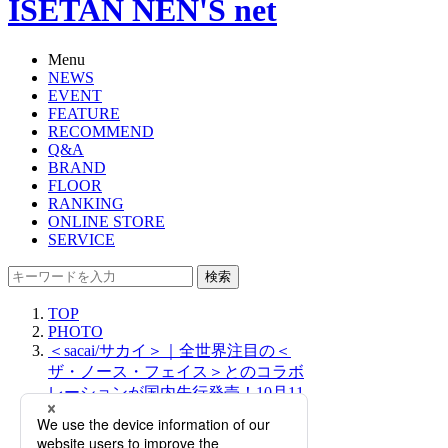
ISETAN NEN'S net
Menu
NEWS
EVENT
FEATURE
RECOMMEND
Q&A
BRAND
FLOOR
RANKING
ONLINE STORE
SERVICE
検索
TOP
PHOTO
＜sacai/サカイ＞｜全世界注目の＜
ザ・ノース・フェイス＞とのコラボ
レーションが国内先行発売！10月11
日（水）より限定ストアがオープン
【10月15日（日）20時更新】