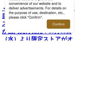
＜sacai/サカイ＞｜全世界注
目の＜ザ・ノース・フェイ
ス＞とのコラボレーション
が国内先行発売！10月11日
（水）より限定ストアがオ
ープン【10月15日（日）20
時更新】 >>
前へ
次へ