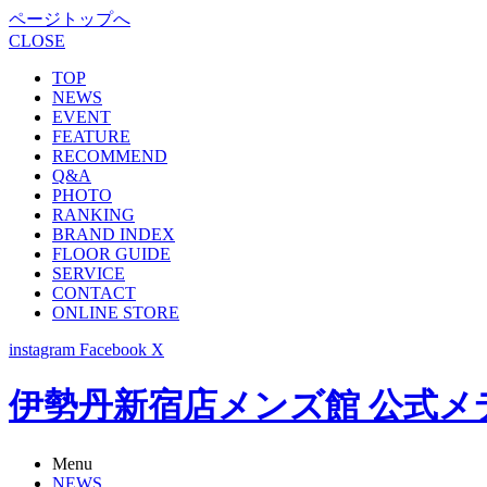
ページトップへ
CLOSE
TOP
NEWS
EVENT
FEATURE
RECOMMEND
Q&A
PHOTO
RANKING
BRAND INDEX
FLOOR GUIDE
SERVICE
CONTACT
ONLINE STORE
instagram
Facebook
X
伊勢丹新宿店メンズ館 公式メディア -
Menu
NEWS