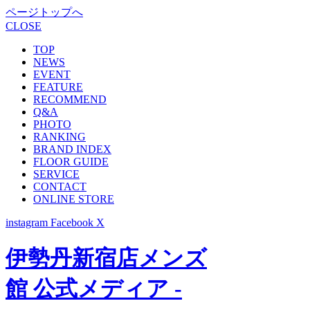
ページトップへ
CLOSE
TOP
NEWS
EVENT
FEATURE
RECOMMEND
Q&A
PHOTO
RANKING
BRAND INDEX
FLOOR GUIDE
SERVICE
CONTACT
ONLINE STORE
instagram
Facebook
X
伊勢丹新宿店メンズ
館 公式メディア -