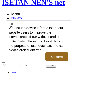
ISETAN NEN'S net
Menu
NEWS
EVENT
FEATURE
RECOMMEND
Q&A
BRAND
FLOOR
RANKING
ONLINE STORE
SERVICE
検索
TOP
PHOTO
NEW ARRIVAL
NEW ARRIVAL >>
前へ
次へ