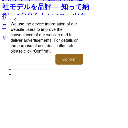
社モデルを品評──知って納
得、"自分らしい"スーツケ
ース選び方 >>
前へ
次へ