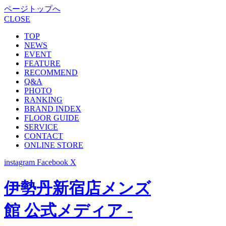
ページトップへ
CLOSE
TOP
NEWS
EVENT
FEATURE
RECOMMEND
Q&A
PHOTO
RANKING
BRAND INDEX
FLOOR GUIDE
SERVICE
CONTACT
ONLINE STORE
instagram
Facebook
X
伊勢丹新宿店メンズ
館 公式メディア -