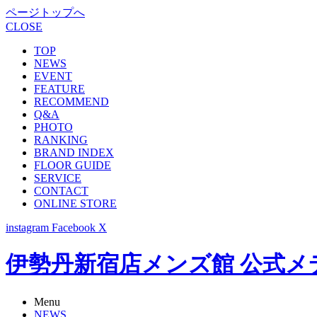
ページトップへ
CLOSE
TOP
NEWS
EVENT
FEATURE
RECOMMEND
Q&A
PHOTO
RANKING
BRAND INDEX
FLOOR GUIDE
SERVICE
CONTACT
ONLINE STORE
instagram
Facebook
X
伊勢丹新宿店メンズ館 公式メディア -
Menu
NEWS