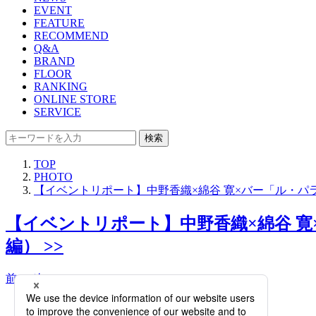
EVENT
FEATURE
RECOMMEND
Q&A
BRAND
FLOOR
RANKING
ONLINE STORE
SERVICE
検索
TOP
PHOTO
【イベントリポート】中野香織×綿谷 寛×バー「ル・パ
【イベントリポート】中野香織×綿谷 
編） >>
前へ
次へ