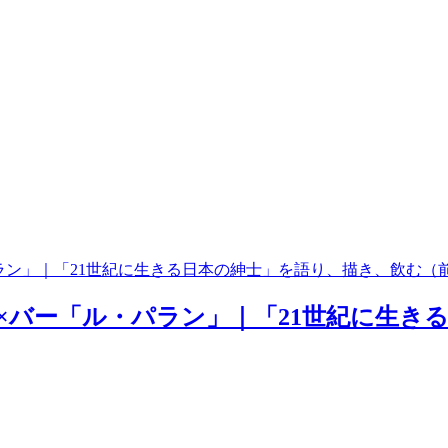
ラン」｜「21世紀に生きる日本の紳士」を語り、描き、飲む（
寛×バー「ル・パラン」｜「21世紀に生き