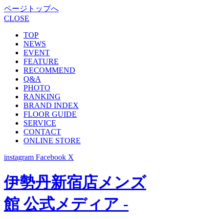
ページトップへ
CLOSE
TOP
NEWS
EVENT
FEATURE
RECOMMEND
Q&A
PHOTO
RANKING
BRAND INDEX
FLOOR GUIDE
SERVICE
CONTACT
ONLINE STORE
instagram
Facebook
X
伊勢丹新宿店メンズ
館 公式メディア -