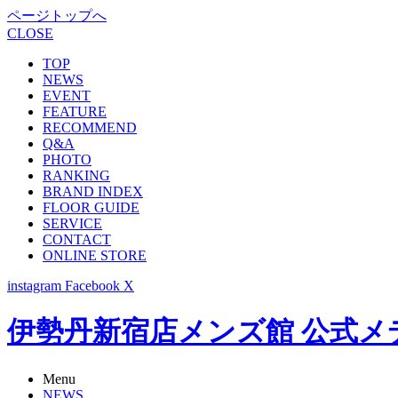
ページトップへ
CLOSE
TOP
NEWS
EVENT
FEATURE
RECOMMEND
Q&A
PHOTO
RANKING
BRAND INDEX
FLOOR GUIDE
SERVICE
CONTACT
ONLINE STORE
instagram
Facebook
X
伊勢丹新宿店メンズ館 公式メディア -
Menu
NEWS