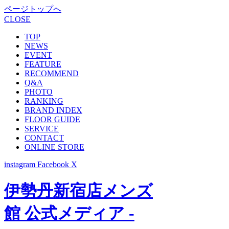
ページトップへ
CLOSE
TOP
NEWS
EVENT
FEATURE
RECOMMEND
Q&A
PHOTO
RANKING
BRAND INDEX
FLOOR GUIDE
SERVICE
CONTACT
ONLINE STORE
instagram
Facebook
X
伊勢丹新宿店メンズ
館 公式メディア -