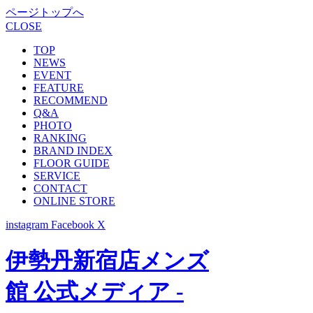
ページトップへ
CLOSE
TOP
NEWS
EVENT
FEATURE
RECOMMEND
Q&A
PHOTO
RANKING
BRAND INDEX
FLOOR GUIDE
SERVICE
CONTACT
ONLINE STORE
instagram
Facebook
X
伊勢丹新宿店メンズ
館 公式メディア -