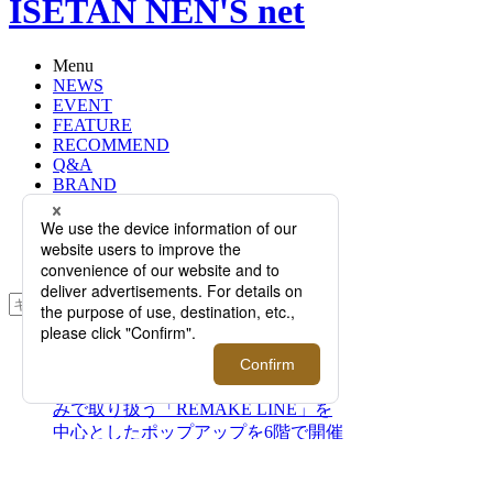
ISETAN NEN'S net
Menu
NEWS
EVENT
FEATURE
RECOMMEND
Q&A
BRAND
FLOOR
RANKING
ONLINE STORE
SERVICE
検索
TOP
PHOTO
＜KURO/クロ＞｜イセタンメンズの
みで取り扱う「REMAKE LINE」を
中心としたポップアップを6階で開催
＜KURO/クロ＞｜イセタン